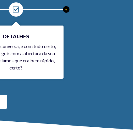
DETALHES
DOCUMENT
conversa, e com tudo certo,
Vamos te pedir alguns d
guir com a abertura da sua
único trabalho será 
alamos que era bem rápido,
contratos que chegare
certo?
nossa equip