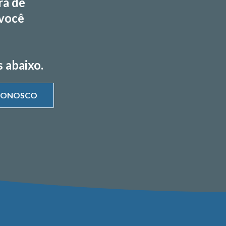
ra de
 você
 abaixo.
 CONOSCO