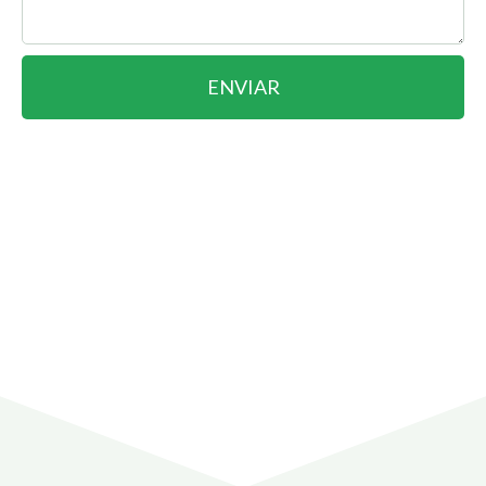
ENVIAR
Abrir uma Empresa em
Abrir Empresa Grátis
em São Paulo
pode ser
!