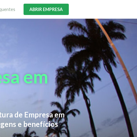
quentes
ABRIR EMPRESA
esa em
rtura de Empresa em
gens e benefícios