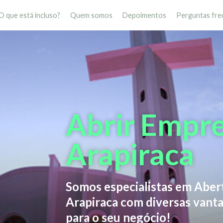
O que está incluso?
Quem somos
Depoimentos
Perguntas fre
Abrir Empr
Arapiraca
Somos especialistas em Abe
Arapiraca com diversas vanta
para o seu negócio!