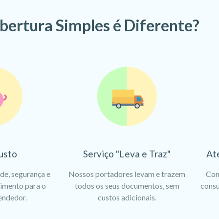
bertura Simples é Diferente?
usto
Serviço "Leva e Traz"
At
ade, segurança e
Nossos portadores levam e trazem
Con
dimento para o
todos os seus documentos, sem
consu
endedor.
custos adicionais.