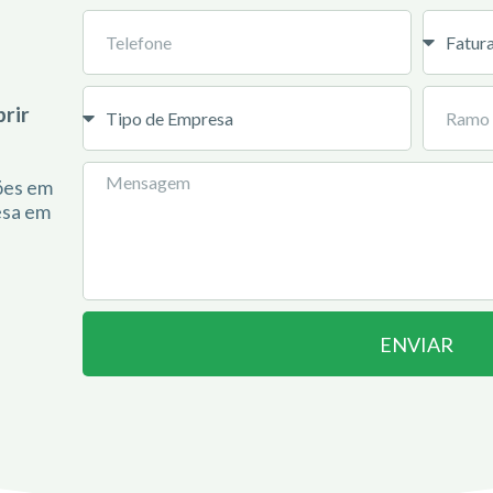
rir
ções em
esa em
ENVIAR