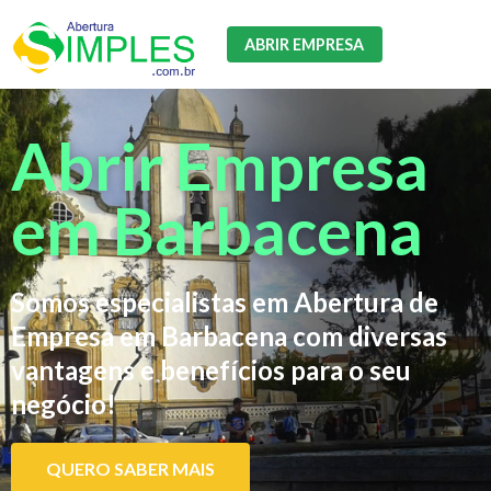
ABRIR EMPRESA
Abrir Empresa
em Barbacena
Somos especialistas em Abertura de
Empresa em Barbacena com diversas
vantagens e benefícios para o seu
negócio!
QUERO SABER MAIS