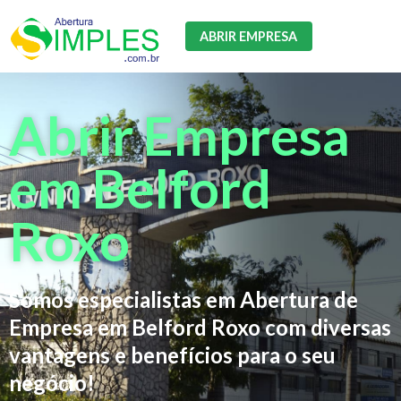
ABRIR EMPRESA
Abrir Empresa
em Belford
Roxo
Somos especialistas em Abertura de
Empresa em Belford Roxo com diversas
vantagens e benefícios para o seu
negócio!