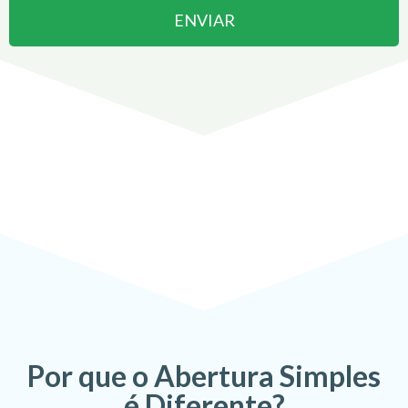
ENVIAR
Abrir uma Empresa em
Bertioga
pode ser
S
e
m
B
u
!
Por que o Abertura Simples
é Diferente?