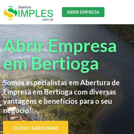
ABRIR EMPRESA
Abrir Empresa
em Bertioga
Somos especialistas em Abertura de
Empresa em Bertioga com diversas
vantagens e benefícios para o seu
negócio!
QUERO SABER MAIS