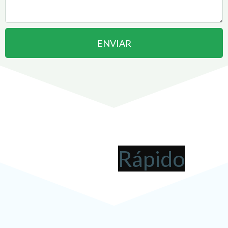
ENVIAR
Abrir uma Empresa em
Biritiba Mirim
pode ser
!