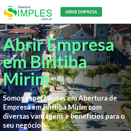
ABRIR EMPRESA
Abrir Empresa
em Biritiba
Mirim
Somos especialistas em Abertura de
Empresa em Biritiba Mirim com
diversas vantagens e benefícios para o
seu negócio!