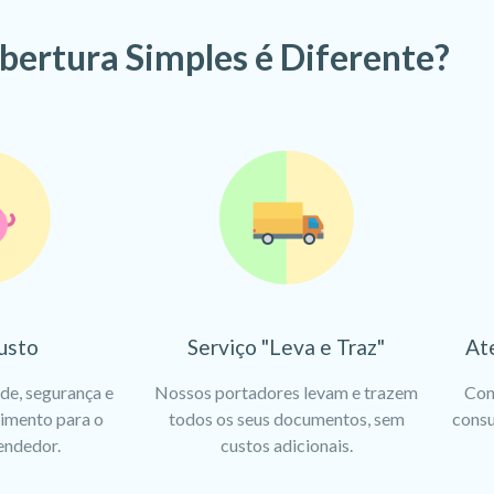
bertura Simples é Diferente?
usto
Serviço "Leva e Traz"
At
ade, segurança e
Nossos portadores levam e trazem
Con
dimento para o
todos os seus documentos, sem
consu
endedor.
custos adicionais.