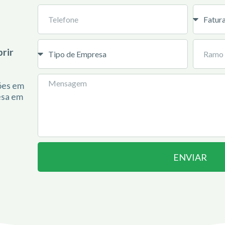
rir
ções em
esa em
ENVIAR