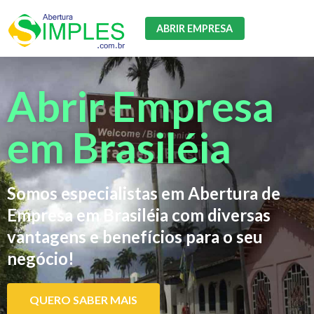
ABRIR EMPRESA
Abrir Empresa
em Brasiléia
Somos especialistas em Abertura de
Empresa em Brasiléia com diversas
vantagens e benefícios para o seu
negócio!
QUERO SABER MAIS