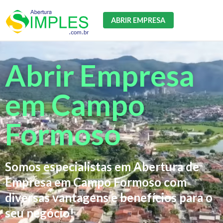
ABRIR EMPRESA
Abrir Empresa
em Campo
Formoso
Somos especialistas em Abertura de
Empresa em Campo Formoso com
diversas vantagens e benefícios para o
seu negócio!