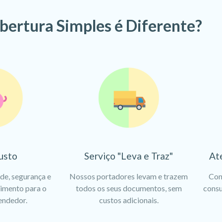
bertura Simples é Diferente?
usto
Serviço "Leva e Traz"
At
ade, segurança e
Nossos portadores levam e trazem
Con
dimento para o
todos os seus documentos, sem
consu
endedor.
custos adicionais.