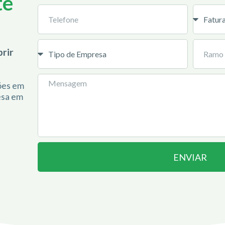
te
rir
ções em
esa em
ENVIAR