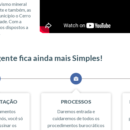
ivismo mineral
rte e também, as
unicípio o Cerro
dade. Com a
os dispostos a
.
gente fica ainda mais Simples!
TAÇÃO
PROCESSOS
cumentos
Daremos entrada e
nós, você só
cuidaremos de todos os
ssinar os
procedimentos burocráticos