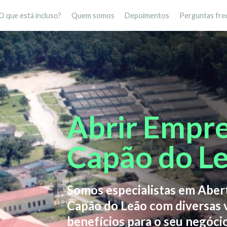
O que está incluso?
Quem somos
Depoimentos
Perguntas fre
Abrir Empr
Capão do L
Somos especialistas em Abe
Capão do Leão com diversas 
benefícios para o seu negóci