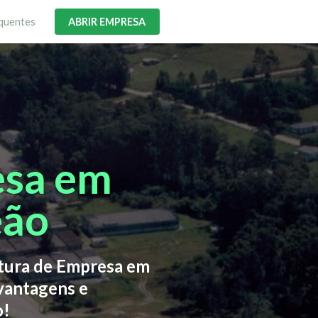
quentes
ABRIR EMPRESA
esa em
eão
rtura de Empresa em
vantagens e
o!