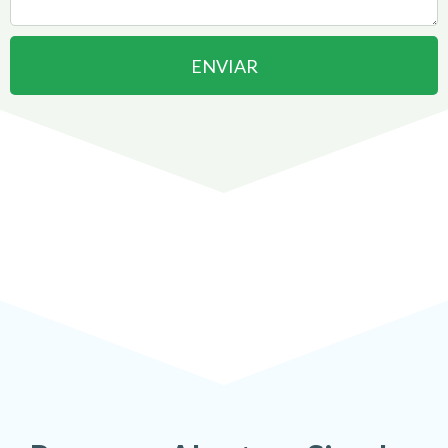
ENVIAR
Abrir uma Empresa em
Dourados
pode ser
!