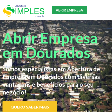
ABRIR EMPRESA
Abrir Empresa
em Dourados
Somos especialistas em Abertura de
Empresa em Dourados com diversas
vantagens e benefícios para o seu
negócio!
QUERO SABER MAIS