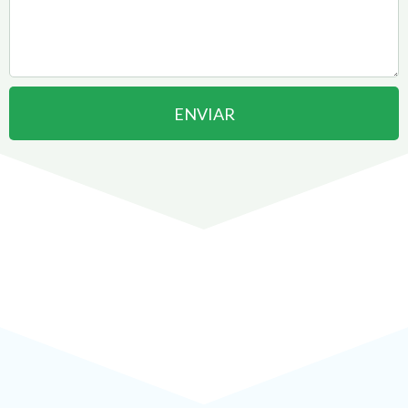
ENVIAR
Abrir uma Empresa em
Fazenda Rio Grande
pode ser
!