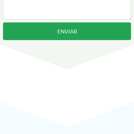
ENVIAR
Abrir uma Empresa em
Florianópolis
pode ser
!