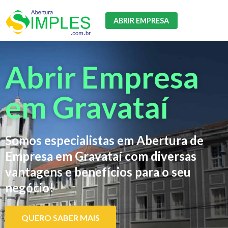
ABRIR EMPRESA
Abrir Empresa
em Gravataí
Somos especialistas em Abertura de
Empresa em Gravataí com diversas
vantagens e benefícios para o seu
negócio!
QUERO SABER MAIS