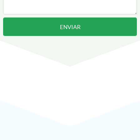
ENVIAR
Abrir uma Empresa em
Hortolândia
pode ser
!