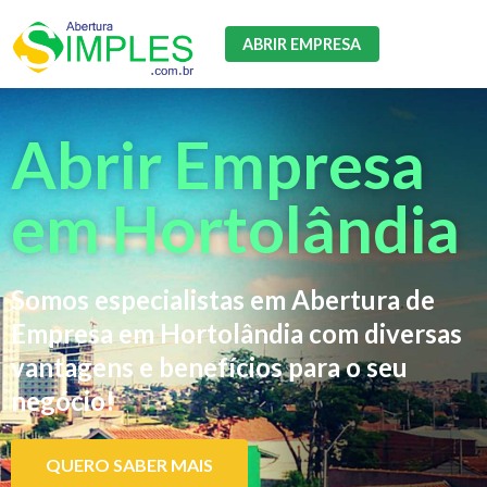
ABRIR EMPRESA
Abrir Empresa
em Hortolândia
Somos especialistas em Abertura de
Empresa em Hortolândia com diversas
vantagens e benefícios para o seu
negócio!
QUERO SABER MAIS