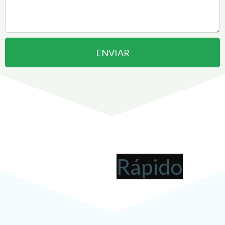
ENVIAR
Abrir uma Empresa em
Jaraguá do Sul
pode ser
!