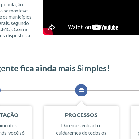
a população
ra se manteve
e os municípios
rais, segundo
 (CMC). Com a
os dispostos a
.
gente fica ainda mais Simples!
TAÇÃO
PROCESSOS
cumentos
Daremos entrada e
nós, você só
cuidaremos de todos os