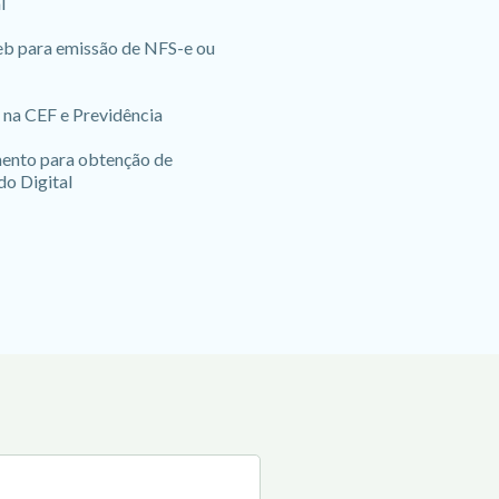
l
b para emissão de NFS-e ou
 na CEF e Previdência
nto para obtenção de
do Digital