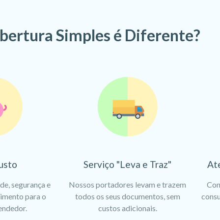
bertura Simples é Diferente?
usto
Serviço "Leva e Traz"
At
ade, segurança e
Nossos portadores levam e trazem
Con
dimento para o
todos os seus documentos, sem
consu
endedor.
custos adicionais.