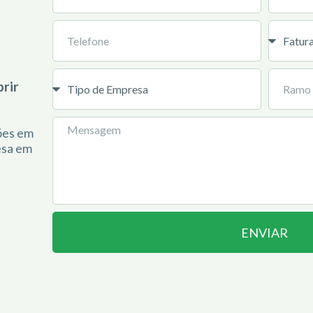
rir
ções em
esa em
ENVIAR