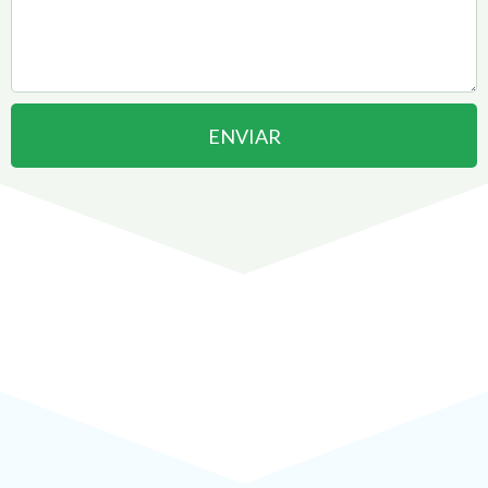
ENVIAR
Abrir uma Empresa em
Lauro de Freitas
pode ser
!