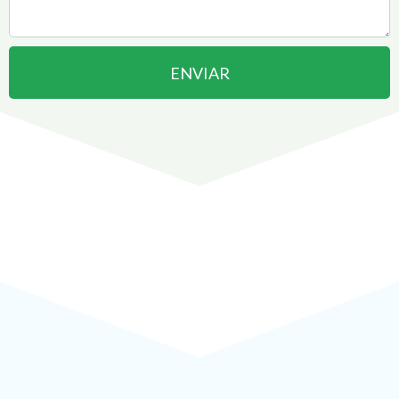
ENVIAR
Abrir uma Empresa em
Limeira
pode ser
!