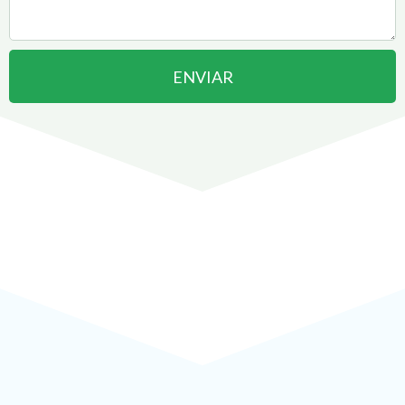
ENVIAR
Abrir uma Empresa em
Monte Azul Paulista
pode ser
!