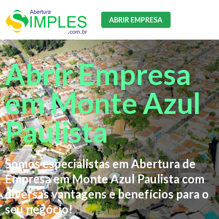
ABRIR EMPRESA
Abrir Empresa
em Monte Azul
Paulista
Somos especialistas em Abertura de
Empresa em Monte Azul Paulista com
diversas vantagens e benefícios para o
seu negócio!