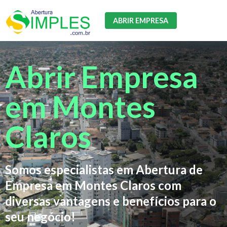
ABRIR EMPRESA
Abrir Empresa
em Montes
Claros
Somos especialistas em Abertura de
Empresa em Montes Claros com
diversas vantagens e benefícios para o
seu negócio!