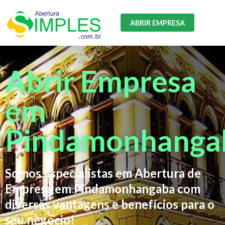
ABRIR EMPRESA
Abrir Empresa
em
Pindamonhanga
Somos especialistas em Abertura de
Empresa em Pindamonhangaba com
diversas vantagens e benefícios para o
seu negócio!