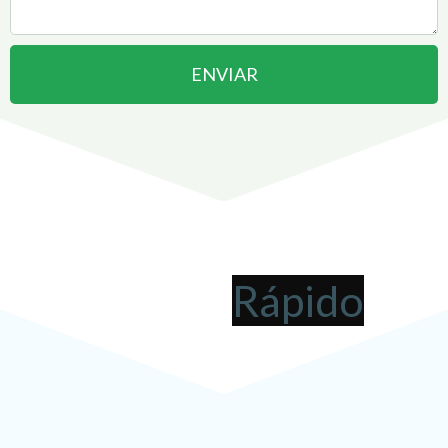
ENVIAR
Abrir uma Empresa em
Pindamonhangaba
pode ser
!