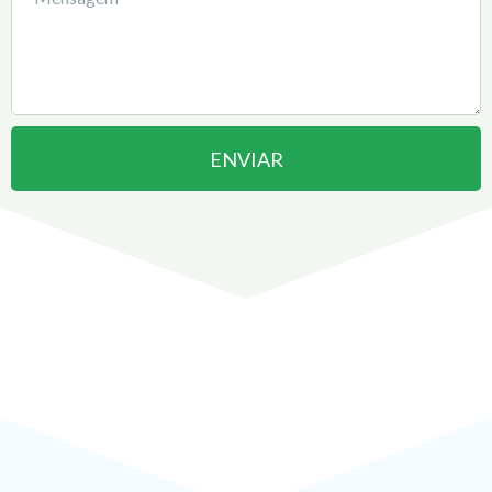
ENVIAR
Abrir uma Empresa em
Pirassununga
pode ser
!