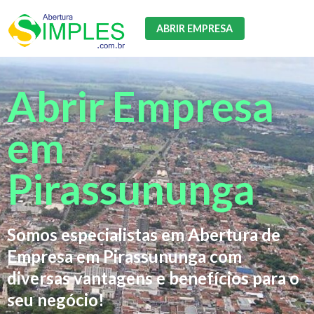
ABRIR EMPRESA
Abrir Empresa
em
Pirassununga
Somos especialistas em Abertura de
Empresa em Pirassununga com
diversas vantagens e benefícios para o
seu negócio!