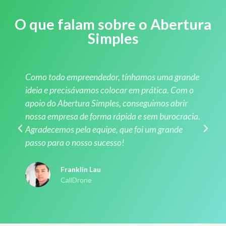
O que falam sobre o Abertura
Simples
Como todo empreendedor, tínhamos uma grande
S
ideia e precisávamos colocar em prática. Com o
n
apoio do Abertura Simples, conseguimos abrir
c
nossa empresa de forma rápida e sem burocracia.
e
Agradecemos pela equipe, que foi um grande
A
passo para o nosso sucesso!
e
Franklin Lau
CallDrone