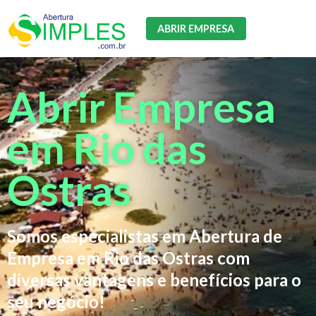
ABRIR EMPRESA
Abrir Empresa
em Rio das
Ostras
Somos especialistas em Abertura de
Empresa em Rio das Ostras com
diversas vantagens e benefícios para o
seu negócio!