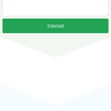
ENVIAR
Abrir uma Empresa em
Rio das Ostras
pode ser
Rápido
!