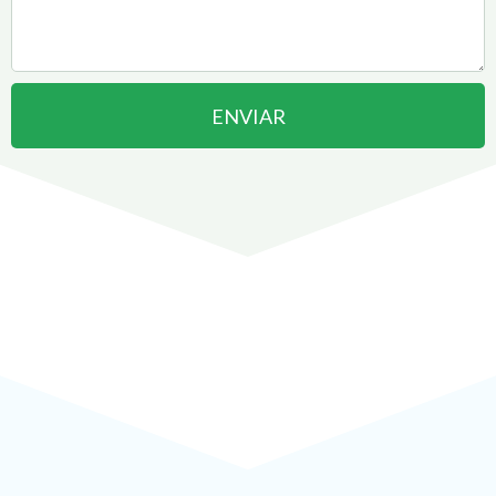
ENVIAR
Abrir uma Empresa em
São João de Meriti
pode ser
!