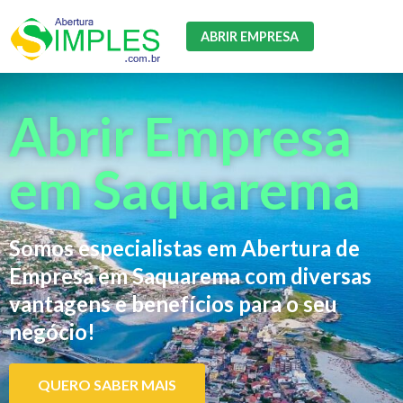
ABRIR EMPRESA
Abrir Empresa
em Saquarema
Somos especialistas em Abertura de
Empresa em Saquarema com diversas
vantagens e benefícios para o seu
negócio!
QUERO SABER MAIS