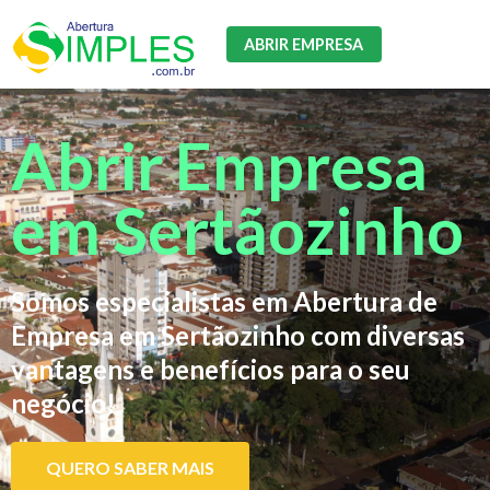
ABRIR EMPRESA
Abrir Empresa
em Sertãozinho
Somos especialistas em Abertura de
Empresa em Sertãozinho com diversas
vantagens e benefícios para o seu
negócio!
QUERO SABER MAIS