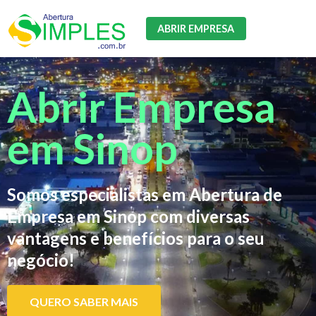
ABRIR EMPRESA
Abrir Empresa
em Sinop
Somos especialistas em Abertura de
Empresa em Sinop com diversas
vantagens e benefícios para o seu
negócio!
QUERO SABER MAIS