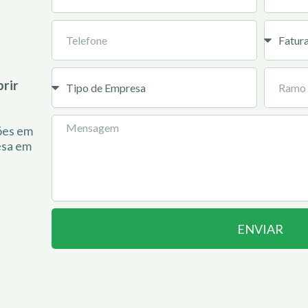
rir
ções em
esa em
ENVIAR