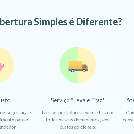
bertura Simples é Diferente?
usto
Serviço "Leva e Traz"
At
ade, segurança e
Nossos portadores levam e trazem
Con
dimento para o
todos os seus documentos, sem
consu
endedor.
custos adicionais.