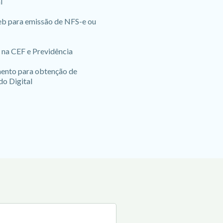
l
b para emissão de NFS-e ou
 na CEF e Previdência
nto para obtenção de
do Digital