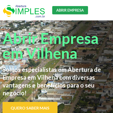
ABRIR EMPRESA
Abrir Empresa
em Vilhena
Somos especialistas em Abertura de
Empresa em Vilhena com diversas
vantagens e benefícios para o seu
negócio!
QUERO SABER MAIS