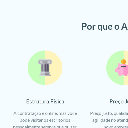
Por que o A
Estrutura Física
Preço J
A contratação é online, mas você
Preço justo, qualid
pode visitar os escritórios
agilidade no aten
pessoalmente sempre que quiser.
novo empre