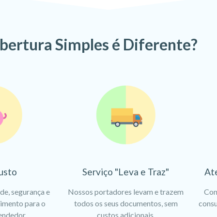
bertura Simples é Diferente?
usto
Serviço "Leva e Traz"
At
ade, segurança e
Nossos portadores levam e trazem
Con
dimento para o
todos os seus documentos, sem
consu
endedor.
custos adicionais.