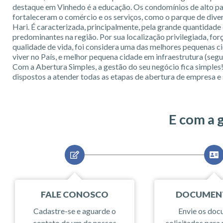
destaque em Vinhedo é a educação. Os condomínios de alto p
fortaleceram o comércio e os serviços, como o parque de div
Hari. É caracterizada, principalmente, pela grande quantidade 
predominantes na região. Por sua localização privilegiada, fo
qualidade de vida, foi considera uma das melhores pequenas c
viver no País, e melhor pequena cidade em infraestrutura (seg
Com a Abertura Simples, a gestão do seu negócio fica simples
dispostos a atender todas as etapas de abertura de empresa e 
E com a 
FALE CONOSCO
DOCUMEN
Cadastre-se e aguarde o
Envie os do
contato de um de nossos
solicitados para 