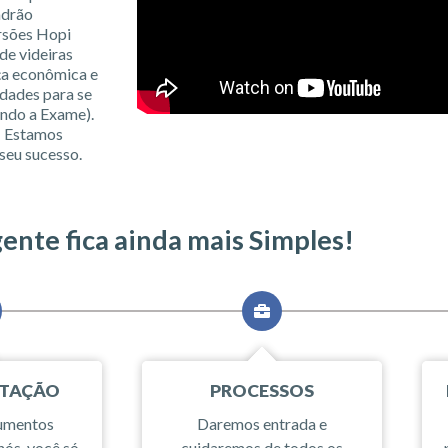
adrão
ersões Hopi
de videiras
rça econômica e
idades para se
undo a Exame).
! Estamos
seu sucesso.
gente fica ainda mais Simples!
TAÇÃO
PROCESSOS
cumentos
Daremos entrada e
nós, você só
cuidaremos de todos os