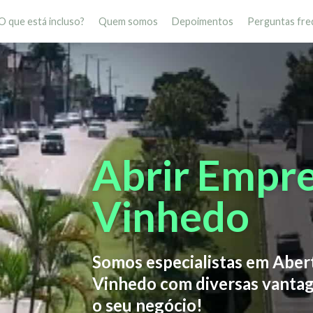
O que está incluso?
Quem somos
Depoimentos
Perguntas fre
Abrir Empr
Vinhedo
Somos especialistas em Abe
Vinhedo com diversas vantag
o seu negócio!