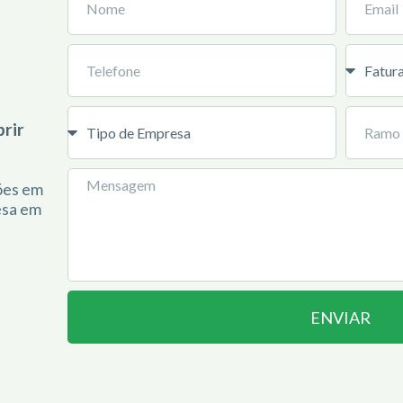
rir
ções em
esa em
ENVIAR