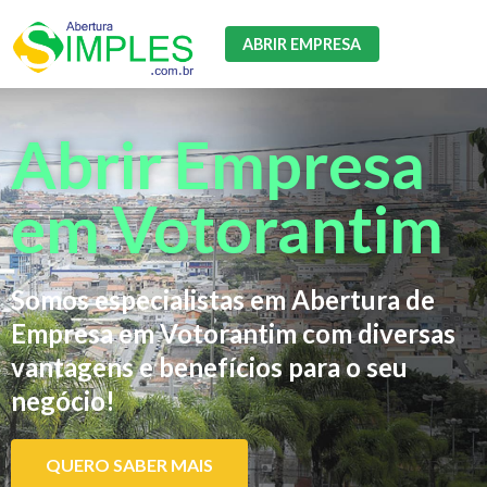
ABRIR EMPRESA
Abrir Empresa
em Votorantim
Somos especialistas em Abertura de
Empresa em Votorantim com diversas
vantagens e benefícios para o seu
negócio!
QUERO SABER MAIS