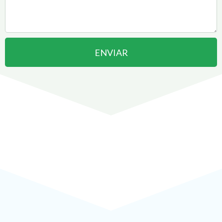
ENVIAR
Abrir uma Empresa em
Votorantim
pode ser
!