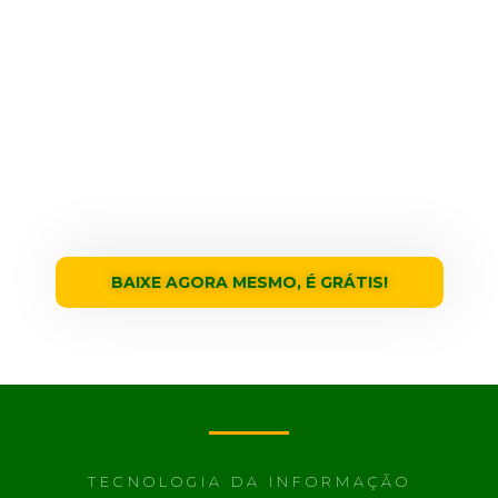
TI
?
Vale a pena
abrir uma empresa de TI?
E muitas outras informações
importantes reunidas em um único
lugar.
BAIXE AGORA MESMO, É GRÁTIS!
TECNOLOGIA DA INFORMAÇÃO