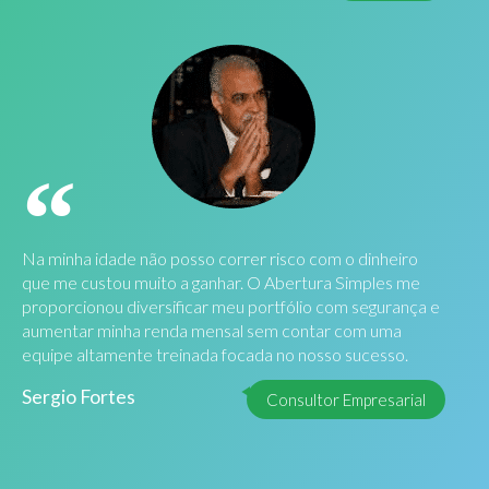
Na minha idade não posso correr risco com o dinheiro
que me custou muito a ganhar. O Abertura Simples me
proporcionou diversificar meu portfólio com segurança e
aumentar minha renda mensal sem contar com uma
equipe altamente treinada focada no nosso sucesso.
Sergio Fortes
Consultor Empresarial