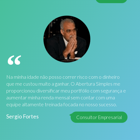
Na minha idade não posso correr risco com o dinheiro
que me custou muito a ganhar. O Abertura Simples me
proporcionou diversificar meu portfólio com segurança e
aumentar minha renda mensal sem contar com uma
equipe altamente treinada focada no nosso sucesso.
Sergio Fortes
Consultor Empresarial