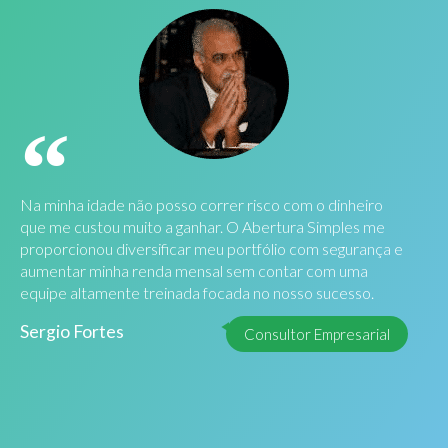
Na minha idade não posso correr risco com o dinheiro
que me custou muito a ganhar. O Abertura Simples me
proporcionou diversificar meu portfólio com segurança e
aumentar minha renda mensal sem contar com uma
equipe altamente treinada focada no nosso sucesso.
Sergio Fortes
Consultor Empresarial