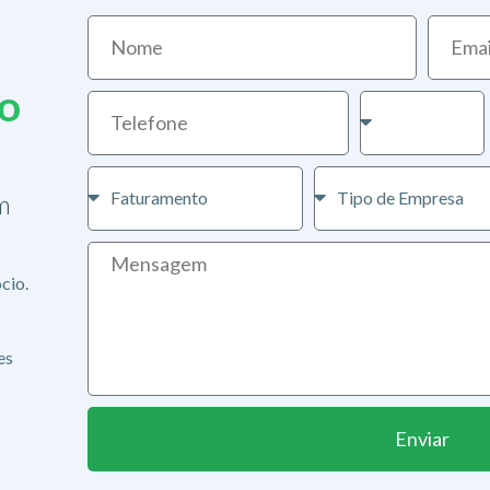
io
m
cio.
es
Enviar