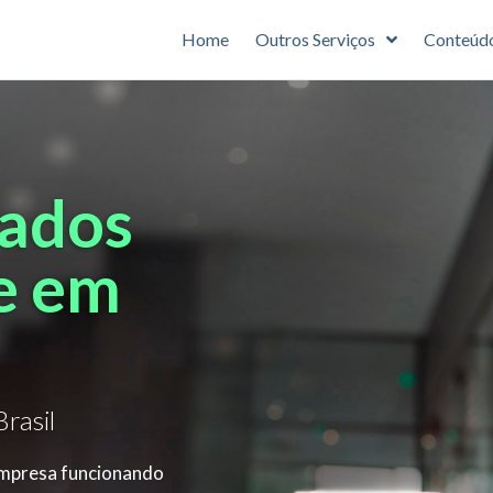
Home
Outros Serviços
Conteúd
zados
e em
rasil
empresa funcionando