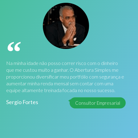
Na minha idade não posso correr risco com o dinheiro
que me custou muito a ganhar. O Abertura Simples me
proporcionou diversificar meu portfólio com segurança e
aumentar minha renda mensal sem contar com uma
equipe altamente treinada focada no nosso sucesso.
Sergio Fortes
Consultor Empresarial