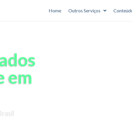
Home
Outros Serviços
Conteúd
zados
e em
rasil
empresa funcionando