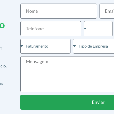
io
m
cio.
es
Enviar