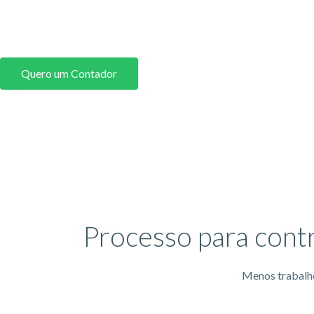
regularmente em Sete Lagoas. Nós fazemos a contabilidade
negócio e também te orientamos nas obrigações financeiras e
Quero um Contador
Processo para cont
Menos trabalho