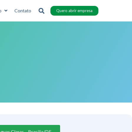
o
Contato
Quero abrir empresa
guas Claras – Brasília/DF