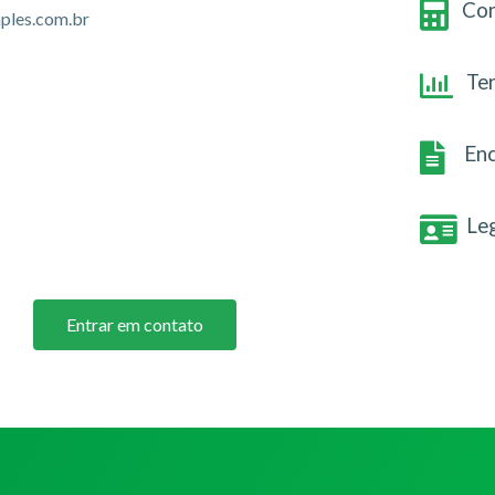
Con
ples.com.br
Te
Enc
Le
Entrar em contato