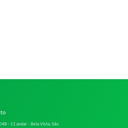
ato
048 - 11 andar - Bela Vista. São