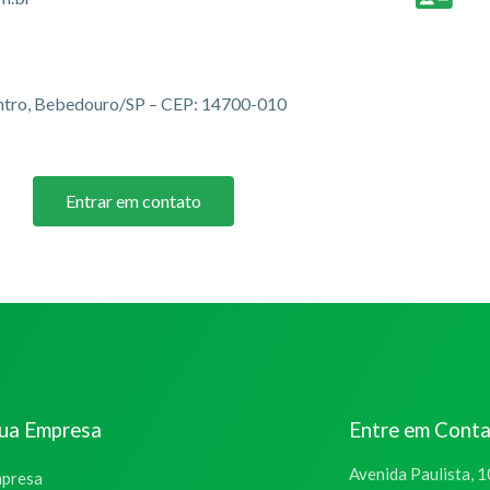
entro, Bebedouro/SP – CEP: 14700-010
Entrar em contato
sua Empresa
Entre em Cont
Avenida Paulista, 1
mpresa