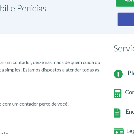
il e Perícias
Servi
tar um contador, deixe nas mãos de quem cuida do
ca simples! Estamos dispostos a atender todas as
Pl
Con
io com um contador perto de você!
Enc
Le
m.br