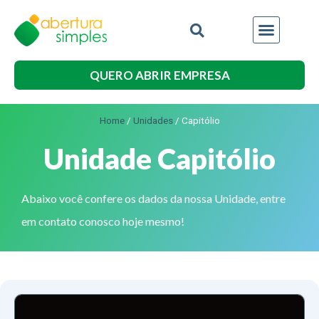
QUERO ABRIR EMPRESA
Home
/
Unidades
/
Capitólio
Unidade Capitólio
Abaixo você confere os dados da nossa Unidade, entre
em contato conosco hoje mesmo!