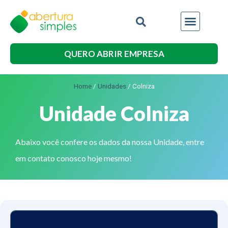
QUERO ABRIR EMPRESA
Home
/
Unidades
/
Colniza
Unidade Colniza
Abaixo você confere os dados da nossa Unidade, entre
em contato conosco hoje mesmo!