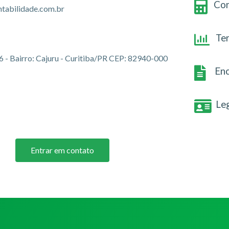
Con
abilidade.com.br
Te
06 - Bairro: Cajuru - Curitiba/PR CEP: 82940-000
Enc
Le
Entrar em contato