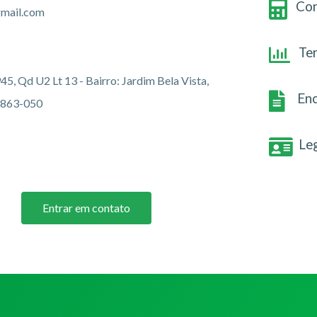
Con
gmail.com
Te
45, Qd U2 Lt 13 - Bairro: Jardim Bela Vista,
Enc
4863-050
Le
Entrar em contato