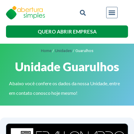
QUERO ABRIR EMPRESA
Home
/
Unidades
/
Guarulhos
Unidade Guarulhos
Abaixo você confere os dados da nossa Unidade, entre
em contato conosco hoje mesmo!