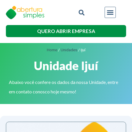
Outros Serviços
QUERO ABRIR EMPRESA
Home
/
Unidades
/
Ijuí
Unidade Ijuí
Abaixo você confere os dados da nossa Unidade, entre
em contato conosco hoje mesmo!