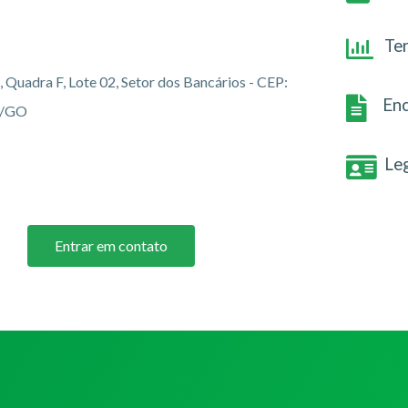
Te
 Quadra F, Lote 02, Setor dos Bancários - CEP:
Enc
s/GO
Le
Entrar em contato