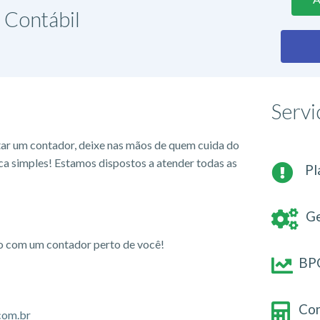
 Contábil
Servi
tar um contador, deixe nas mãos de quem cuida do
ca simples! Estamos dispostos a atender todas as
Pl
Ge
io com um contador perto de você!
BPO
Con
com.br